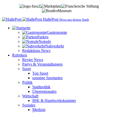
HallePost
News aus deiner Stadt
Gastronomie
Parken
Notrufe
Nahverkehr
Redaktions News
Rubriken
Revier News
Partys & Veranstaltungen
Sport
Top Sport
sonstige Sportarten
Politik
Stadtpolitik
Überregionales
Wirtschaft
IHK & Handwerkskammer
Soziales
Medizin