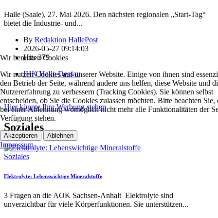
Halle (Saale), 27. Mai 2026. Den nächsten regionalen „Start-Tag“
bietet die Industrie- und
...
By
Redaktion HallePost
2026-05-27 09:14:03
Hits
379
Wir benutzen Cookies
IHK Halle Dessau
Wir nutzen Cookies auf unserer Website. Einige von ihnen sind essenzie
den Betrieb der Seite, während andere uns helfen, diese Website und d
Nutzererfahrung zu verbessern (Tracking Cookies). Sie können selbst
entscheiden, ob Sie die Cookies zulassen möchten. Bitte beachten Sie, 
Hier könnte Ihre Werbung stehen
bei einer Ablehnung womöglich nicht mehr alle Funktionalitäten der Se
Verfügung stehen.
Soziales
Akzeptieren
Ablehnen
Impressum
Soziales
Elektrolyte: Lebenswichtige Mineralstoffe
3 Fragen an die AOK Sachsen-Anhalt Elektrolyte sind
unverzichtbar für viele Körperfunktionen. Sie unterstützen
...