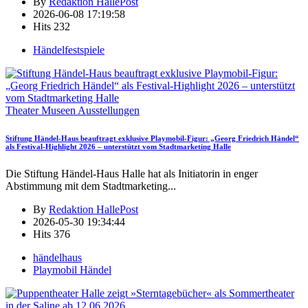
By
Redaktion HallePost
2026-06-08 17:19:58
Hits
232
Händelfestspiele
Theater Museen Ausstellungen
Stiftung Händel-Haus beauftragt exklusive Playmobil-Figur: „Georg Friedrich Händel“
als Festival-Highlight 2026 – unterstützt vom Stadtmarketing Halle
Die Stiftung Händel-Haus Halle hat als Initiatorin in enger
Abstimmung mit dem Stadtmarketing
...
By
Redaktion HallePost
2026-05-30 19:34:44
Hits
376
händelhaus
Playmobil Händel