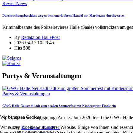
Revier News
Durchsuchungsbeschluss wegen dem unerlaubten Handel mit Marihuana durchgesetzt
Kriminalbeamte des Polizeirevieres Halle (Saale) vollstreckten am ge
By
Redaktion HallePost
2026-04-17 10:29:45
Hits
588
Partys & Veranstaltungen
Partys & Veranstaltungen
GWG Halle-Neustadt lädt zum großen Sommerfest mit Kindersprint-Finale ein
Wir benutzen Cookies
Spiel, Sport und Begegnung: Am 13. Juni 2026 feiert die GWG Halle
Wir nutzen Cookies auf unserer Website. Einige von ihnen sind essenzi
By
Redaktion HallePost
können selbst entscheiden, ob Sie die Cookies zulassen möchten. Bitte
2026-06-09 08:03:54