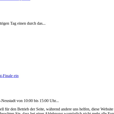
strigen Tag einen durch das
...
-Neustadt von 10:00 bis 15:00 Uhr
...
ell für den Betrieb der Seite, während andere uns helfen, diese Websit
 beachten Sie, dass bei einer Ablehnung womöglich nicht mehr alle Funk