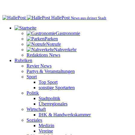
HallePost
News aus deiner Stadt
Gastronomie
Parken
Notrufe
Nahverkehr
Redaktions News
Rubriken
Revier News
Partys & Veranstaltungen
Sport
Top Sport
sonstige Sportarten
Politik
Stadtpolitik
Überregionales
Wirtschaft
IHK & Handwerkskammer
Soziales
Medizin
Vereine