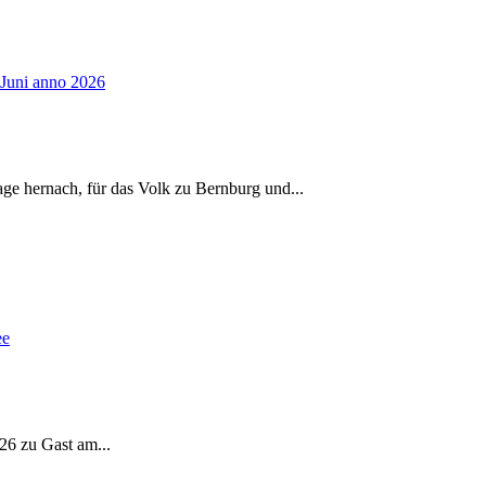
age hernach, für das Volk zu Bernburg und
...
026 zu Gast am
...