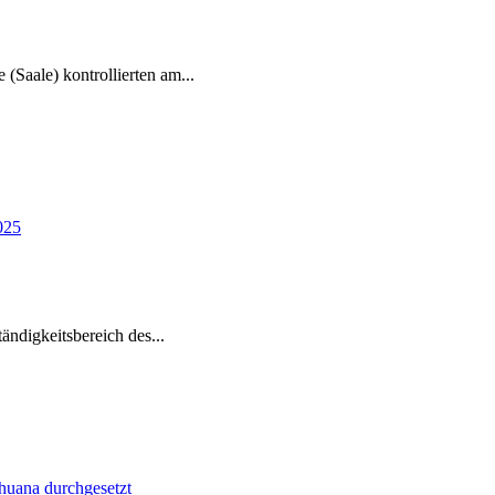
e (Saale) kontrollierten am
...
tändigkeitsbereich des
...