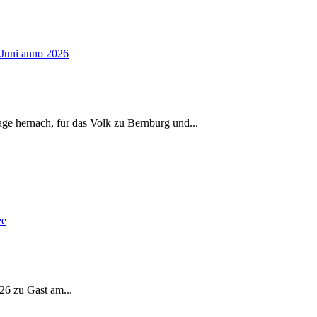
age hernach, für das Volk zu Bernburg und
...
026 zu Gast am
...