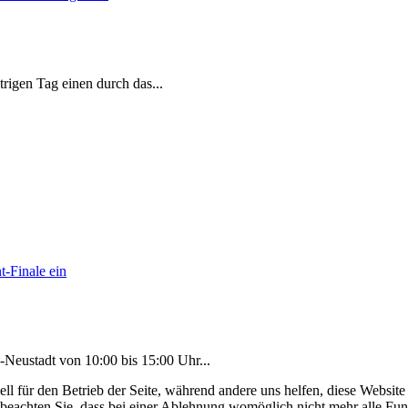
strigen Tag einen durch das
...
-Neustadt von 10:00 bis 15:00 Uhr
...
ell für den Betrieb der Seite, während andere uns helfen, diese Websit
 beachten Sie, dass bei einer Ablehnung womöglich nicht mehr alle Funk