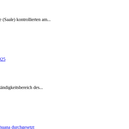
e (Saale) kontrollierten am
...
tändigkeitsbereich des
...