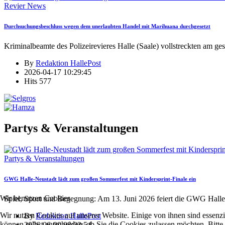
Revier News
Durchsuchungsbeschluss wegen dem unerlaubten Handel mit Marihuana durchgesetzt
Kriminalbeamte des Polizeirevieres Halle (Saale) vollstreckten am ge
By
Redaktion HallePost
2026-04-17 10:29:45
Hits
577
Partys & Veranstaltungen
Partys & Veranstaltungen
GWG Halle-Neustadt lädt zum großen Sommerfest mit Kindersprint-Finale ein
Wir benutzen Cookies
Spiel, Sport und Begegnung: Am 13. Juni 2026 feiert die GWG Halle
Wir nutzen Cookies auf unserer Website. Einige von ihnen sind essenzi
By
Redaktion HallePost
können selbst entscheiden, ob Sie die Cookies zulassen möchten. Bitte
2026-06-09 08:03:54