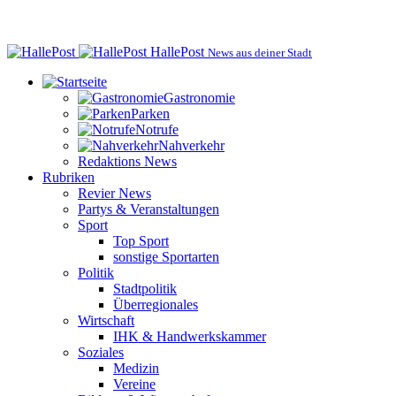
HallePost
News aus deiner Stadt
Gastronomie
Parken
Notrufe
Nahverkehr
Redaktions News
Rubriken
Revier News
Partys & Veranstaltungen
Sport
Top Sport
sonstige Sportarten
Politik
Stadtpolitik
Überregionales
Wirtschaft
IHK & Handwerkskammer
Soziales
Medizin
Vereine