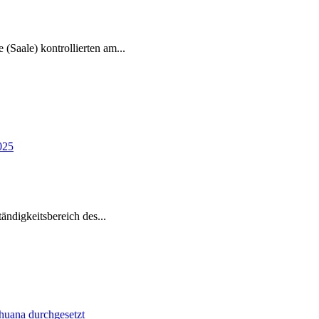
e (Saale) kontrollierten am
...
tändigkeitsbereich des
...