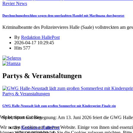
Revier News
Durchsuchungsbeschluss wegen dem unerlaubten Handel mit Marihuana durchgesetzt
Kriminalbeamte des Polizeirevieres Halle (Saale) vollstreckten am ge
By
Redaktion HallePost
2026-04-17 10:29:45
Hits
577
Partys & Veranstaltungen
Partys & Veranstaltungen
GWG Halle-Neustadt lädt zum großen Sommerfest mit Kindersprint-Finale ein
Wir benutzen Cookies
Spiel, Sport und Begegnung: Am 13. Juni 2026 feiert die GWG Halle
Wir nutzen Cookies auf unserer Website. Einige von ihnen sind essenzi
By
Redaktion HallePost
können selbst entscheiden, ob Sie die Cookies zulassen möchten. Bitte
2026-06-09 08:03:54