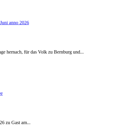
age hernach, für das Volk zu Bernburg und
...
026 zu Gast am
...