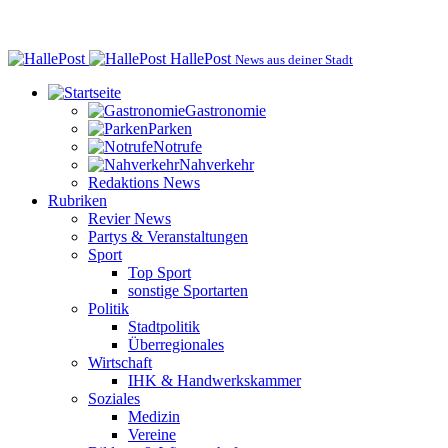
HallePost
News aus deiner Stadt
Gastronomie
Parken
Notrufe
Nahverkehr
Redaktions News
Rubriken
Revier News
Partys & Veranstaltungen
Sport
Top Sport
sonstige Sportarten
Politik
Stadtpolitik
Überregionales
Wirtschaft
IHK & Handwerkskammer
Soziales
Medizin
Vereine