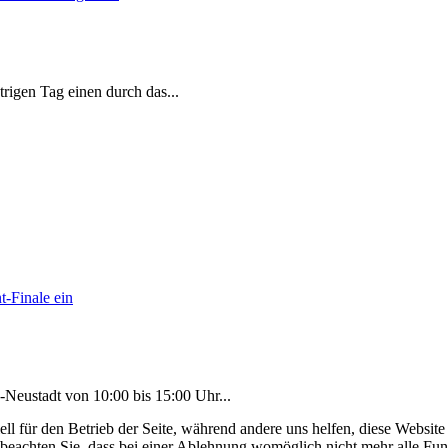
strigen Tag einen durch das
...
-Neustadt von 10:00 bis 15:00 Uhr
...
ell für den Betrieb der Seite, während andere uns helfen, diese Websit
 beachten Sie, dass bei einer Ablehnung womöglich nicht mehr alle Funk