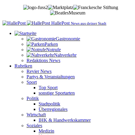
HallePost
News aus deiner Stadt
Gastronomie
Parken
Notrufe
Nahverkehr
Redaktions News
Rubriken
Revier News
Partys & Veranstaltungen
Sport
Top Sport
sonstige Sportarten
Politik
Stadtpolitik
Überregionales
Wirtschaft
IHK & Handwerkskammer
Soziales
Medizin