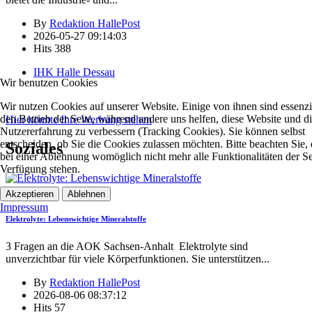
By
Redaktion HallePost
2026-05-27 09:14:03
Hits
388
IHK Halle Dessau
Wir benutzen Cookies
Wir nutzen Cookies auf unserer Website. Einige von ihnen sind essenzie
den Betrieb der Seite, während andere uns helfen, diese Website und d
Hier könnte Ihre Werbung stehen
Nutzererfahrung zu verbessern (Tracking Cookies). Sie können selbst
entscheiden, ob Sie die Cookies zulassen möchten. Bitte beachten Sie, 
Soziales
bei einer Ablehnung womöglich nicht mehr alle Funktionalitäten der Se
Verfügung stehen.
Soziales
Akzeptieren
Ablehnen
Impressum
Elektrolyte: Lebenswichtige Mineralstoffe
3 Fragen an die AOK Sachsen-Anhalt Elektrolyte sind
unverzichtbar für viele Körperfunktionen. Sie unterstützen
...
By
Redaktion HallePost
2026-08-06 08:37:12
Hits
57