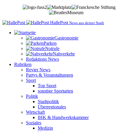
HallePost
News aus deiner Stadt
Gastronomie
Parken
Notrufe
Nahverkehr
Redaktions News
Rubriken
Revier News
Partys & Veranstaltungen
Sport
Top Sport
sonstige Sportarten
Politik
Stadtpolitik
Überregionales
Wirtschaft
IHK & Handwerkskammer
Soziales
Medizin