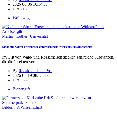
2026-06-06 16:14:38
Hits
215
Wohnwagen
Martin - Luther- Universität
Nicht nur Säure: Forschende entdecken neue Wirkstoffe im Ameisengift
Im Gift von Wald- und Rossameisen stecken zahlreiche Substanzen,
die die Insekten vor
...
By
Redaktion HallePost
2026-05-19 08:13:56
Hits
335
Bienengift
Bildung & Wissenschaft