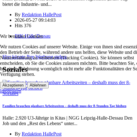
bietet die Industrie- und
...
By
Redaktion HallePost
2026-05-27 09:14:03
Hits
376
IHK Halle Dessau
Wir benutzen Cookies
Wir nutzen Cookies auf unserer Website. Einige von ihnen sind essenzie
den Betrieb der Seite, während andere uns helfen, diese Website und d
Hier könnte Ihre Werbung stehen
Nutzererfahrung zu verbessern (Tracking Cookies). Sie können selbst
entscheiden, ob Sie die Cookies zulassen möchten. Bitte beachten Sie, 
Soziales
bei einer Ablehnung womöglich nicht mehr alle Funktionalitäten der Se
Verfügung stehen.
Akzeptieren
Ablehnen
Impressum
Soziales
Familien brauchen planbare Arbeitszeiten – deshalb muss der 8-Stunden-Tag bleiben
Halle: 2.920 U3-Jährige in Kitas | NGG Leipzig-Halle-Dessau Den
Job und den „Rest des Lebens“ unter
...
By
Redaktion HallePost