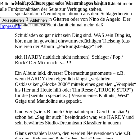
Maffay, Mitteregger oder Westernhagen bis hin zu
Bitte beachten Sie, dass bei einer Ablehnung womöglich nicht mehr
alle Funktionalitäten der Seite zur Verfügung stehen.
spektakulären Neuinterpretationen aus dem Schlagerbereich
wie Hits der Roten Gitarren oder von Nino de Angelo. Der
Akzeptieren
Ablehnen
Musiker unterstreicht damit einmal mehr, daß
Impressum
Schubladen so gar nicht sein Ding sind. WAS sein Ding ist,
hört man im gewohnt ohrwurmverdächtigen Titelsong (das
Kreieren der Album -„Packungsbeilage“ ließ
sich HARDY natürlich nicht nehmen): Schlager / Pop /
Rock? Der Mix macht ́s... !!!
Ein Album inkl. diverser Überraschungsmomente – z.B.
wenn HARDY dem eigentlich längst „verjährten“
Ostklassiker „Glocke 2000“ mittels eines genialen „Vorspiels“
ins Hier und Heute hilft oder Tim Reese („TRUCK STOP“)
für die (ziemlich spezielle...) Version eines Kulthits „West“
Geige und Mandoline ausgepackt.
Und wer (wie z.B. auch Originalinterpret Gerd Christian!)
schon bei „Sag ihr auch“ beeindruckt war, wie HARDY und
sein bewährtes Studio-Dreamteam Klassiker in neuem
Glanz erstrahlen lassen, den werden Neuversionen wie z.B.
die von „Schwanenkönig“ oder „Josie“ begeistern.