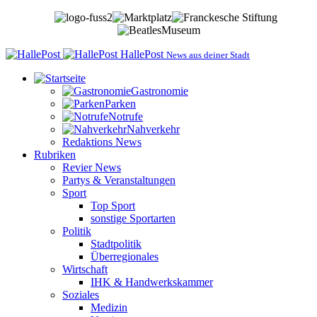
HallePost
News aus deiner Stadt
Gastronomie
Parken
Notrufe
Nahverkehr
Redaktions News
Rubriken
Revier News
Partys & Veranstaltungen
Sport
Top Sport
sonstige Sportarten
Politik
Stadtpolitik
Überregionales
Wirtschaft
IHK & Handwerkskammer
Soziales
Medizin