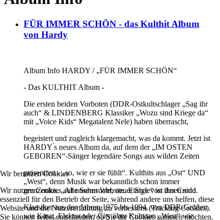
FÜR IMMER SCHÖN - das Kulthit Album
von Hardy
Album Info HARDY / „FÜR IMMER SCHÖN“
- Das KULTHIT Album -
Die ersten beiden Vorboten (DDR-Ostkultschlager „Sag ihr
auch“ & LINDENBERG Klassiker „Wozu sind Kriege da“
mit „Voice Kids“ Megatalent Nele) haben überrascht,
begeistert und zugleich klargemacht, was da kommt. Jetzt ist
HARDY ́s neues Album da, auf dem der „IM OSTEN
GEBOREN“-Sänger legendäre Songs aus wilden Zeiten
präsentiert - „so, wie er sie fühlt“. Kulthits aus „Ost“ UND
Wir benutzen Cookies
„West“, denn Musik war bekanntlich schon immer
Wir nutzen Cookies auf unserer Website. Einige von ihnen sind
grenzenlos. „Alte Sehnsucht, neuer Style“ ist das Credo.
essenziell für den Betrieb der Seite, während andere uns helfen, diese
Klassiker aus den Jahren 1975 bis 1994, von DDR-Größen
Website und die Nutzererfahrung zu verbessern (Tracking Cookies).
wie Karat, Elektra oder City über Kultstars „West“ wie
Sie können selbst entscheiden, ob Sie die Cookies zulassen möchten.