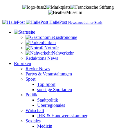
HallePost
News aus deiner Stadt
Gastronomie
Parken
Notrufe
Nahverkehr
Redaktions News
Rubriken
Revier News
Partys & Veranstaltungen
Sport
Top Sport
sonstige Sportarten
Politik
Stadtpolitik
Überregionales
Wirtschaft
IHK & Handwerkskammer
Soziales
Medizin