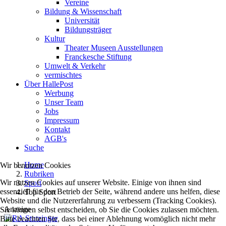
Vereine
Bildung & Wissenschaft
Universität
Bildungsträger
Kultur
Theater Museen Ausstellungen
Franckesche Stiftung
Umwelt & Verkehr
vermischtes
Über HallePost
Werbung
Unser Team
Jobs
Impressum
Kontakt
AGB's
Suche
Home
Wir benutzen Cookies
Rubriken
Wir nutzen Cookies auf unserer Website. Einige von ihnen sind
Sport
essenziell für den Betrieb der Seite, während andere uns helfen, diese
Top Sport
Website und die Nutzererfahrung zu verbessern (Tracking Cookies).
Anzeige
Sie können selbst entscheiden, ob Sie die Cookies zulassen möchten.
Bitte beachten Sie, dass bei einer Ablehnung womöglich nicht mehr