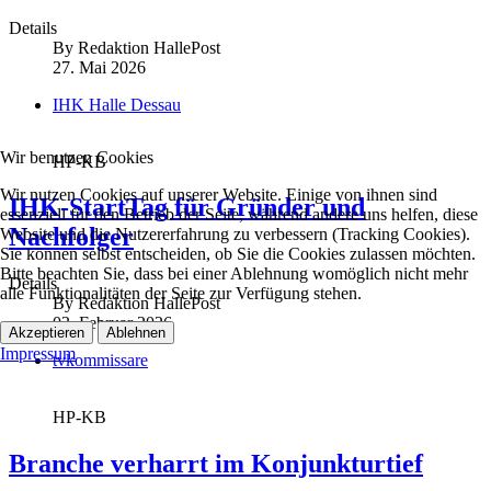
Details
By
Redaktion HallePost
27. Mai 2026
IHK Halle Dessau
Wir benutzen Cookies
HP-KB
Wir nutzen Cookies auf unserer Website. Einige von ihnen sind
IHK-StartTag für Gründer und
essenziell für den Betrieb der Seite, während andere uns helfen, diese
Nachfolger
Website und die Nutzererfahrung zu verbessern (Tracking Cookies).
Sie können selbst entscheiden, ob Sie die Cookies zulassen möchten.
Bitte beachten Sie, dass bei einer Ablehnung womöglich nicht mehr
Details
alle Funktionalitäten der Seite zur Verfügung stehen.
By
Redaktion HallePost
03. Februar 2026
Akzeptieren
Ablehnen
Impressum
tvkommissare
HP-KB
Branche verharrt im Konjunkturtief