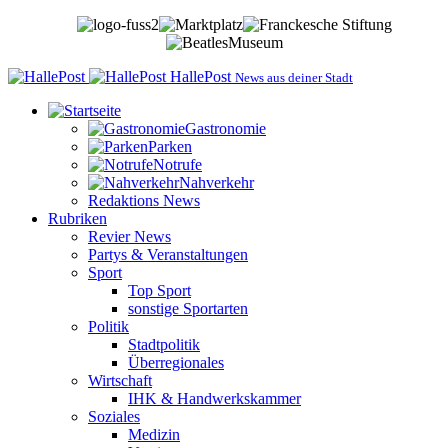
HallePost
News aus deiner Stadt
Gastronomie
Parken
Notrufe
Nahverkehr
Redaktions News
Rubriken
Revier News
Partys & Veranstaltungen
Sport
Top Sport
sonstige Sportarten
Politik
Stadtpolitik
Überregionales
Wirtschaft
IHK & Handwerkskammer
Soziales
Medizin