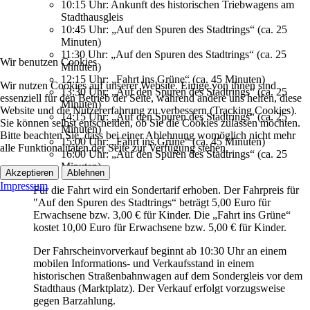
10:15 Uhr: Ankunft des historischen Triebwagens am
Stadthausgleis
10:45 Uhr: „Auf den Spuren des Stadtrings“ (ca. 25
Minuten)
11:30 Uhr: „Auf den Spuren des Stadtrings“ (ca. 25
Wir benutzen Cookies
Minuten)
12:15 Uhr: „Fahrt ins Grüne“ (ca. 45 Minuten)
Wir nutzen Cookies auf unserer Website. Einige von ihnen sind
13:30 Uhr: „Auf den Spuren des Stadtrings“ (ca. 25
essenziell für den Betrieb der Seite, während andere uns helfen, diese
Minuten)
Website und die Nutzererfahrung zu verbessern (Tracking Cookies).
14:15 Uhr: „Auf den Spuren des Stadtrings“ (ca. 25
Sie können selbst entscheiden, ob Sie die Cookies zulassen möchten.
Minuten)
Bitte beachten Sie, dass bei einer Ablehnung womöglich nicht mehr
15:00 Uhr: „Fahrt ins Grüne“ (ca. 45 Minuten)
alle Funktionalitäten der Seite zur Verfügung stehen.
16:00 Uhr: „Auf den Spuren des Stadtrings“ (ca. 25
Minuten)
Akzeptieren
Ablehnen
Impressum
Für die Fahrt wird ein Sondertarif erhoben. Der Fahrpreis für
"Auf den Spuren des Stadtrings“ beträgt 5,00 Euro für
Erwachsene bzw. 3,00 € für Kinder. Die „Fahrt ins Grüne“
kostet 10,00 Euro für Erwachsene bzw. 5,00 € für Kinder.
Der Fahrscheinvorverkauf beginnt ab 10:30 Uhr an einem
mobilen Informations- und Verkaufsstand in einem
historischen Straßenbahnwagen auf dem Sondergleis vor dem
Stadthaus (Marktplatz). Der Verkauf erfolgt vorzugsweise
gegen Barzahlung.