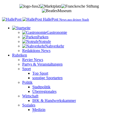
HallePost
News aus deiner Stadt
Gastronomie
Parken
Notrufe
Nahverkehr
Redaktions News
Rubriken
Revier News
Partys & Veranstaltungen
Sport
Top Sport
sonstige Sportarten
Politik
Stadtpolitik
Überregionales
Wirtschaft
IHK & Handwerkskammer
Soziales
Medizin