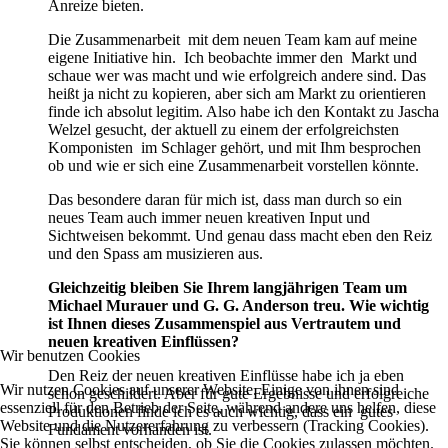
Anreize bieten.
Die Zusammenarbeit mit dem neuen Team kam auf meine
eigene Initiative hin. Ich beobachte immer den Markt und
schaue wer was macht und wie erfolgreich andere sind. Das
heißt ja nicht zu kopieren, aber sich am Markt zu orientieren
finde ich absolut legitim. Also habe ich den Kontakt zu Jascha
Welzel gesucht, der aktuell zu einem der erfolgreichsten
Komponisten im Schlager gehört, und mit Ihm besprochen
ob und wie er sich eine Zusammenarbeit vorstellen könnte.
Das besondere daran für mich ist, dass man durch so ein
neues Team auch immer neuen kreativen Input und
Sichtweisen bekommt. Und genau dass macht eben den Reiz
und den Spass am musizieren aus.
Gleichzeitig bleiben Sie Ihrem langjährigen Team um
Michael Murauer und G. G. Anderson treu. Wie wichtig
ist Ihnen dieses Zusammenspiel aus Vertrautem und
neuen kreativen Einflüssen?
Wir benutzen Cookies
Den Reiz der neuen kreativen Einflüsse habe ich ja eben
Wir nutzen Cookies auf unserer Website. Einige von ihnen sind
schon geschildert. Aber für gute Ergebnisse und erfolgreiche
essenziell für den Betrieb der Seite, während andere uns helfen, diese
Produktionen finde ich es auch wichtig, dass ein gutes
Website und die Nutzererfahrung zu verbessern (Tracking Cookies).
Fundament vorhanden ist.
Sie können selbst entscheiden, ob Sie die Cookies zulassen möchten.