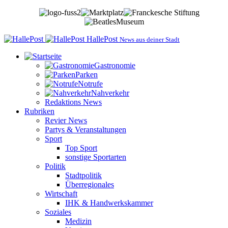
HallePost
News aus deiner Stadt
Gastronomie
Parken
Notrufe
Nahverkehr
Redaktions News
Rubriken
Revier News
Partys & Veranstaltungen
Sport
Top Sport
sonstige Sportarten
Politik
Stadtpolitik
Überregionales
Wirtschaft
IHK & Handwerkskammer
Soziales
Medizin