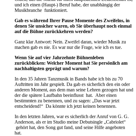
und ich einen (Haupt-) Beruf habe, der unabhängig der
Musikbranche funktioniert.
Gab es während Ihrer Pause Momente des Zweifelns, in
denen Sie unsicher waren, ob Sie überhaupt noch einmal
auf die Bühne zurückkehren werden?
Ganz klar Antwort: Nein. Zweifel daran, wieder Musik zu
machen gab es nie. Es war nur die Frage, wie ich es tue.
Wenn Sie auf vier Jahrzehnte Bühnenleben
zurückblicken: Welcher Moment hat Sie persönlich am
nachhaltigsten geprägt und warum?
In den 35 Jahren Tanzmusik in Bands habe ich bis zu 70
Auftritten im Jahr gespielt. Da gab es sicherlich den ein oder
anderen Moment, aus dem man seine Lehren gezogen hat und
der die spätere Laufbahn beeinflusst hat. Aber einen
bestimmten zu benennen, und zu sagen: „Das war jetzt
entscheidend!“ Da könnte ich jetzt keinen benennen.
In den letzten Jahren, war es sicherlich der Anruf von G. G.
Anderson, als er im Studio meine Debutsingle „Cabriolet“
gehört hat, den Song gut fand, und seine Hilfe angeboten
hat.