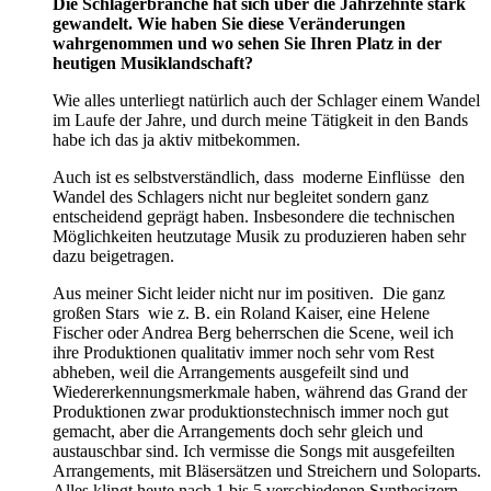
Die Schlagerbranche hat sich über die Jahrzehnte stark
gewandelt. Wie haben Sie diese Veränderungen
wahrgenommen und wo sehen Sie Ihren Platz in der
heutigen Musiklandschaft?
Wie alles unterliegt natürlich auch der Schlager einem Wandel
im Laufe der Jahre, und durch meine Tätigkeit in den Bands
habe ich das ja aktiv mitbekommen.
Auch ist es selbstverständlich, dass moderne Einflüsse den
Wandel des Schlagers nicht nur begleitet sondern ganz
entscheidend geprägt haben. Insbesondere die technischen
Möglichkeiten heutzutage Musik zu produzieren haben sehr
dazu beigetragen.
Aus meiner Sicht leider nicht nur im positiven. Die ganz
großen Stars wie z. B. ein Roland Kaiser, eine Helene
Fischer oder Andrea Berg beherrschen die Scene, weil ich
ihre Produktionen qualitativ immer noch sehr vom Rest
abheben, weil die Arrangements ausgefeilt sind und
Wiedererkennungsmerkmale haben, während das Grand der
Produktionen zwar produktionstechnisch immer noch gut
gemacht, aber die Arrangements doch sehr gleich und
austauschbar sind. Ich vermisse die Songs mit ausgefeilten
Arrangements, mit Bläsersätzen und Streichern und Soloparts.
Alles klingt heute nach 1 bis 5 verschiedenen Synthesizern