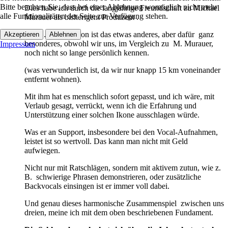
Bitte beachten Sie, dass bei einer Ablehnung womöglich nicht mehr
Dies habe ich durch die langjährige Freundschaft zu Michael
alle Funktionalitäten der Seite zur Verfügung stehen.
Murauer als bisherigem Produzent .
Mit G. G. Anderson ist das etwas anderes, aber dafür ganz
Akzeptieren
Ablehnen
besonderes, obwohl wir uns, im Vergleich zu M. Murauer,
Impressum
noch nicht so lange persönlich kennen.
(was verwunderlich ist, da wir nur knapp 15 km voneinander
entfernt wohnen).
Mit ihm hat es menschlich sofort gepasst, und ich wäre, mit
Verlaub gesagt, verrückt, wenn ich die Erfahrung und
Unterstützung einer solchen Ikone ausschlagen würde.
Was er an Support, insbesondere bei den Vocal-Aufnahmen,
leistet ist so wertvoll. Das kann man nicht mit Geld
aufwiegen.
Nicht nur mit Ratschlägen, sondern mit aktivem zutun, wie z.
B. schwierige Phrasen demonstrieren, oder zusätzliche
Backvocals einsingen ist er immer voll dabei.
Und genau dieses harmonische Zusammenspiel zwischen uns
dreien, meine ich mit dem oben beschriebenen Fundament.