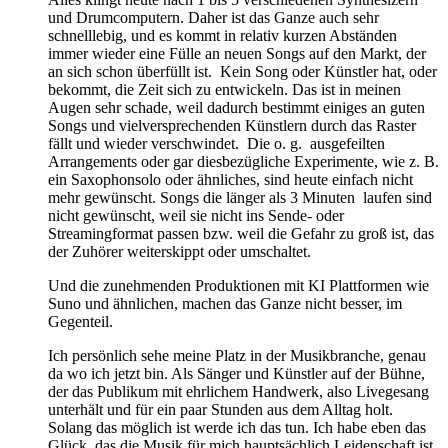
und Drumcomputern. Daher ist das Ganze auch sehr
schnelllebig, und es kommt in relativ kurzen Abständen
immer wieder eine Fülle an neuen Songs auf den Markt, der
an sich schon überfüllt ist. Kein Song oder Künstler hat, oder
bekommt, die Zeit sich zu entwickeln. Das ist in meinen
Augen sehr schade, weil dadurch bestimmt einiges an guten
Songs und vielversprechenden Künstlern durch das Raster
fällt und wieder verschwindet. Die o. g. ausgefeilten
Arrangements oder gar diesbezügliche Experimente, wie z. B.
ein Saxophonsolo oder ähnliches, sind heute einfach nicht
mehr gewünscht. Songs die länger als 3 Minuten laufen sind
nicht gewünscht, weil sie nicht ins Sende- oder
Streamingformat passen bzw. weil die Gefahr zu groß ist, das
der Zuhörer weiterskippt oder umschaltet.
Und die zunehmenden Produktionen mit KI Plattformen wie
Suno und ähnlichen, machen das Ganze nicht besser, im
Gegenteil.
Ich persönlich sehe meine Platz in der Musikbranche, genau
da wo ich jetzt bin. Als Sänger und Künstler auf der Bühne,
der das Publikum mit ehrlichem Handwerk, also Livegesang
unterhält und für ein paar Stunden aus dem Alltag holt.
Solang das möglich ist werde ich das tun. Ich habe eben das
Glück, das die Musik für mich hauptsächlich Leidenschaft ist,