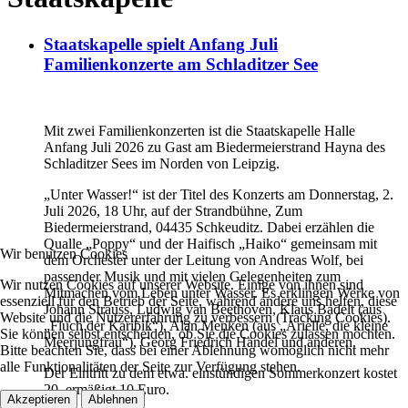
Staatskapelle spielt Anfang Juli
Familienkonzerte am Schladitzer See
Mit zwei Familienkonzerten ist die Staatskapelle Halle
Anfang Juli 2026 zu Gast am Biedermeierstrand Hayna des
Schladitzer Sees im Norden von Leipzig.
„Unter Wasser!“ ist der Titel des Konzerts am Donnerstag, 2.
Juli 2026, 18 Uhr, auf der Strandbühne, Zum
Biedermeierstrand, 04435 Schkeuditz. Dabei erzählen die
Qualle „Poppy“ und der Haifisch „Haiko“ gemeinsam mit
Wir benutzen Cookies
dem Orchester unter der Leitung von Andreas Wolf, bei
passender Musik und mit vielen Gelegenheiten zum
Wir nutzen Cookies auf unserer Website. Einige von ihnen sind
Mitmachen vom Leben unter Wasser. Es erklingen Werke von
essenziell für den Betrieb der Seite, während andere uns helfen, diese
Johann Strauss, Ludwig van Beethoven, Klaus Badelt (aus
Website und die Nutzererfahrung zu verbessern (Tracking Cookies).
„Fluch der Karibik“), Alan Menken (aus „Arielle, die kleine
Sie können selbst entscheiden, ob Sie die Cookies zulassen möchten.
Meerjungfrau“), Georg Friedrich Händel und anderen.
Bitte beachten Sie, dass bei einer Ablehnung womöglich nicht mehr
alle Funktionalitäten der Seite zur Verfügung stehen.
Der Eintritt zu dem etwa. einstündigen Sommerkonzert kostet
20, ermäßigt 10 Euro.
Akzeptieren
Ablehnen