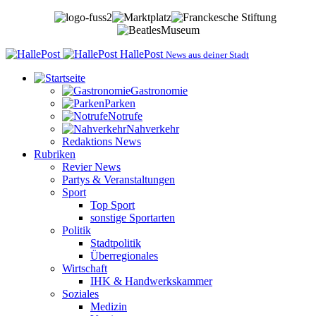
HallePost
News aus deiner Stadt
Gastronomie
Parken
Notrufe
Nahverkehr
Redaktions News
Rubriken
Revier News
Partys & Veranstaltungen
Sport
Top Sport
sonstige Sportarten
Politik
Stadtpolitik
Überregionales
Wirtschaft
IHK & Handwerkskammer
Soziales
Medizin