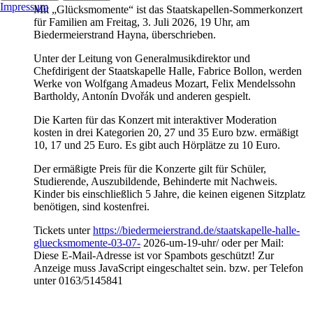
Impressum
Mit „Glücksmomente“ ist das Staatskapellen-Sommerkonzert
für Familien am Freitag, 3. Juli 2026, 19 Uhr, am
Biedermeierstrand Hayna, überschrieben.
Unter der Leitung von Generalmusikdirektor und
Chefdirigent der Staatskapelle Halle, Fabrice Bollon, werden
Werke von Wolfgang Amadeus Mozart, Felix Mendelssohn
Bartholdy, Antonín Dvořák und anderen gespielt.
Die Karten für das Konzert mit interaktiver Moderation
kosten in drei Kategorien 20, 27 und 35 Euro bzw. ermäßigt
10, 17 und 25 Euro. Es gibt auch Hörplätze zu 10 Euro.
Der ermäßigte Preis für die Konzerte gilt für Schüler,
Studierende, Auszubildende, Behinderte mit Nachweis.
Kinder bis einschließlich 5 Jahre, die keinen eigenen Sitzplatz
benötigen, sind kostenfrei.
Tickets unter
https://biedermeierstrand.de/staatskapelle-halle-
gluecksmomente-03-07-
2026-um-19-uhr/ oder per Mail:
Diese E-Mail-Adresse ist vor Spambots geschützt! Zur
Anzeige muss JavaScript eingeschaltet sein.
bzw. per Telefon
unter 0163/5145841