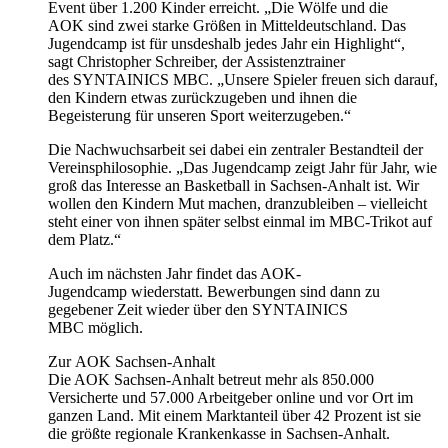
Event über 1.200 Kinder erreicht. „Die Wölfe und die
AOK sind zwei starke Größen in Mitteldeutschland. Das
Jugendcamp ist für unsdeshalb jedes Jahr ein Highlight“,
sagt Christopher Schreiber, der Assistenztrainer
des SYNTAINICS MBC. „Unsere Spieler freuen sich darauf,
den Kindern etwas zurückzugeben und ihnen die
Begeisterung für unseren Sport weiterzugeben.“
Die Nachwuchsarbeit sei dabei ein zentraler Bestandteil der
Vereinsphilosophie. „Das Jugendcamp zeigt Jahr für Jahr, wie
groß das Interesse an Basketball in Sachsen-Anhalt ist. Wir
wollen den Kindern Mut machen, dranzubleiben – vielleicht
steht einer von ihnen später selbst einmal im MBC‑Trikot auf
dem Platz.“
Auch im nächsten Jahr findet das AOK-
Jugendcamp wiederstatt. Bewerbungen sind dann zu
gegebener Zeit wieder über den SYNTAINICS
MBC möglich.
Zur AOK Sachsen-Anhalt
Die AOK Sachsen-Anhalt betreut mehr als 850.000
Versicherte und 57.000 Arbeitgeber online und vor Ort im
ganzen Land. Mit einem Marktanteil über 42 Prozent ist sie
die größte regionale Krankenkasse in Sachsen-Anhalt.