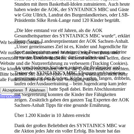
Stunden mit ihren Basketball-Idolen zutrainieren. Auch heute
haben wieder die AOK, der SYNTAINICS MBC und Gäste
wie Götz Ullrich, Landrat des Burgenlandkreises, oder LSB-
Präsidentin Silke Renk-Lange rund 120 Kinder begrüßt.
„Die Idee entstand vor elf Jahren, als die AOK
Gesundheitspartner des SYNTAINICS MBC wurde“, erklärt
Henry Saage, Landesrepräsentant der AOK Sachsen-Anhalt.
Wir benutzen Cookies
„Unser gemeinsames Ziel ist es, Kinder und Jugendliche für
Sport zu begeistern und zu zeigen, wie Bewegung und eine
Wir nutzen Cookies auf unserer Website. Einige von ihnen sind
bewusste Ernährung gut für die Gesundheit sind“.
essenziell für den Betrieb der Seite, während andere uns helfen, diese
Website und die Nutzererfahrung zu verbessern (Tracking Cookies).
An verschiedenen Stationen zeigten die Profispieler und
Sie können selbst entscheiden, ob Sie die Cookies zulassen möchten.
Trainer des SYNTAINICS MBC Übungen und trainierten
Bitte beachten Sie, dass bei einer Ablehnung womöglich nicht mehr
gemeinsam mit den Kindern. Körbe werfen, fangen, dribbeln,
alle Funktionalitäten der Seite zur Verfügung stehen.
laufen oderAusdauertraining – beim Jugendcamp kam jeder
ins Schwitzenund hatte Spaß dabei. Beim Abschlussturnier
Akzeptieren
Ablehnen
mit Siegerehrung konnten die Kinder ihre Fähigkeiten
Impressum
zeigen. Zusätzlich gaben den ganzen Tag Experten der AOK
Sachsen-Anhalt Tipps für eine gesunde Ernährung.
Über 1.200 Kinder in 10 Jahren erreicht
Dank der großen Beliebtheit des SYNTAINICS MBC war
die Aktion jedes Jahr ein voller Erfolg. Bis heute hat das