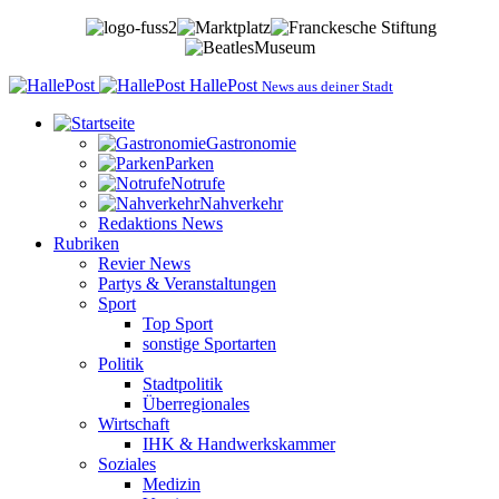
HallePost
News aus deiner Stadt
Gastronomie
Parken
Notrufe
Nahverkehr
Redaktions News
Rubriken
Revier News
Partys & Veranstaltungen
Sport
Top Sport
sonstige Sportarten
Politik
Stadtpolitik
Überregionales
Wirtschaft
IHK & Handwerkskammer
Soziales
Medizin