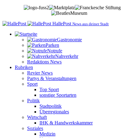
HallePost
News aus deiner Stadt
Gastronomie
Parken
Notrufe
Nahverkehr
Redaktions News
Rubriken
Revier News
Partys & Veranstaltungen
Sport
Top Sport
sonstige Sportarten
Politik
Stadtpolitik
Überregionales
Wirtschaft
IHK & Handwerkskammer
Soziales
Medizin