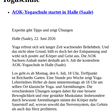
AOK-Yogaschule startet in Halle (Saale)
Expertin gibt Tipps und zeigt Übungen
Halle (Saale)
,
22
.
Juni 2026
Yoga erfreut sich seit langer Zeit wachsender Beliebtheit.
Und
das nicht ohne Grund,
hilft es doch bei der Entspannung und
wirkt sich positiv auf Körper und Geist aus.
Die AOK
Sachsen-Anhalt startet deshalb am
6. Juli
die kostenfreie
AOK-Yogaschule in
Halle (Saale)
.
Los geht es ab
Montag, den 6. Juli, 18 Uhr,
Treffpunkt
ist
Reichardts Garten
. Eine Stunde pro Woche zeigt Yoga-
Lehrerin
Ines Hefter
ab dann
immer
montags
ab 18 Uhr
am
selben Ort
klassische Yoga- und Atemübungen.
Die
verschiedenen Übungen sorgen dabei für eine bessere
Beweglichkeit und eine gestärkte Muskulatur. Insbesondere
durch bewusste Atemübungen nimmt der Körper mehr
Sauerstoff auf, wovon sowohl das Nervensystem, das Gehirn
als auch das Herz profitieren.