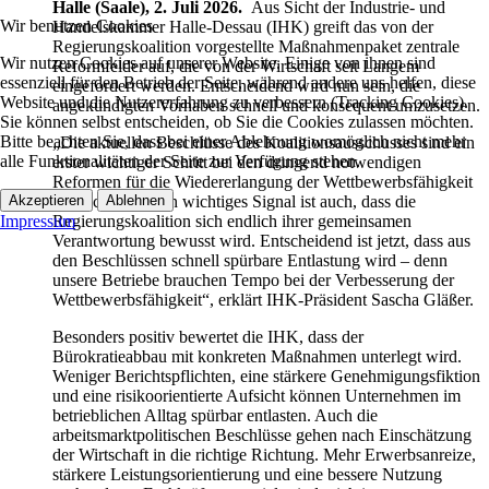
Halle (Saale), 2. Juli 2026.
Aus Sicht der Industrie- und
Wir benutzen Cookies
Handelskammer Halle-Dessau (IHK) greift das von der
Regierungskoalition vorgestellte Maßnahmenpaket zentrale
Wir nutzen Cookies auf unserer Website. Einige von ihnen sind
Reformfelder auf, die von der Wirtschaft seit Langem
essenziell für den Betrieb der Seite, während andere uns helfen, diese
eingefordert werden. Entscheidend wird nun sein, die
Website und die Nutzererfahrung zu verbessern (Tracking Cookies).
angekündigten Vorhaben schnell und konsequent umzusetzen.
Sie können selbst entscheiden, ob Sie die Cookies zulassen möchten.
Bitte beachten Sie, dass bei einer Ablehnung womöglich nicht mehr
„Die aktuellen Beschlüsse des Koalitionsausschusses sind ein
alle Funktionalitäten der Seite zur Verfügung stehen.
erster wichtiger Schritt bei den dringend notwendigen
Reformen für die Wiedererlangung der Wettbewerbsfähigkeit
Akzeptieren
Ablehnen
Deutschlands. Ein wichtiges Signal ist auch, dass die
Impressum
Regierungskoalition sich endlich ihrer gemeinsamen
Verantwortung bewusst wird. Entscheidend ist jetzt, dass aus
den Beschlüssen schnell spürbare Entlastung wird – denn
unsere Betriebe brauchen Tempo bei der Verbesserung der
Wettbewerbsfähigkeit“, erklärt IHK-Präsident Sascha Gläßer.
Besonders positiv bewertet die IHK, dass der
Bürokratieabbau mit konkreten Maßnahmen unterlegt wird.
Weniger Berichtspflichten, eine stärkere Genehmigungsfiktion
und eine risikoorientierte Aufsicht können Unternehmen im
betrieblichen Alltag spürbar entlasten. Auch die
arbeitsmarktpolitischen Beschlüsse gehen nach Einschätzung
der Wirtschaft in die richtige Richtung. Mehr Erwerbsanreize,
stärkere Leistungsorientierung und eine bessere Nutzung