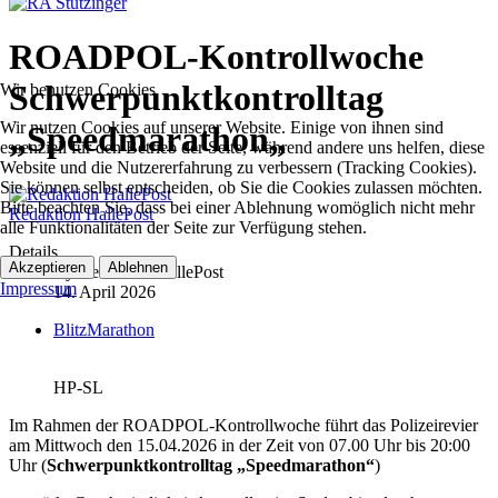
ROADPOL-Kontrollwoche
Schwerpunktkontrolltag
Wir benutzen Cookies
Wir nutzen Cookies auf unserer Website. Einige von ihnen sind
„Speedmarathon„
essenziell für den Betrieb der Seite, während andere uns helfen, diese
Website und die Nutzererfahrung zu verbessern (Tracking Cookies).
Sie können selbst entscheiden, ob Sie die Cookies zulassen möchten.
Bitte beachten Sie, dass bei einer Ablehnung womöglich nicht mehr
Redaktion HallePost
alle Funktionalitäten der Seite zur Verfügung stehen.
Details
Akzeptieren
Ablehnen
By
Redaktion HallePost
Impressum
14. April 2026
BlitzMarathon
HP-SL
Im Rahmen der ROADPOL-Kontrollwoche führt das Polizeirevier
am Mittwoch den 15.04.2026 in der Zeit von 07.00 Uhr bis 20:00
Uhr (
Schwerpunktkontrolltag „Speedmarathon“
)