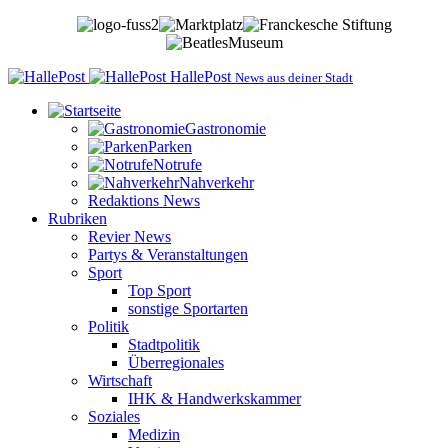
HallePost
News aus deiner Stadt
Gastronomie
Parken
Notrufe
Nahverkehr
Redaktions News
Rubriken
Revier News
Partys & Veranstaltungen
Sport
Top Sport
sonstige Sportarten
Politik
Stadtpolitik
Überregionales
Wirtschaft
IHK & Handwerkskammer
Soziales
Medizin