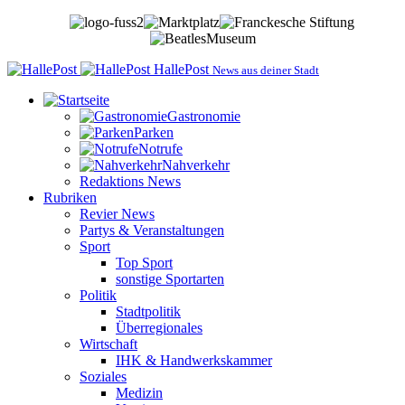
HallePost
News aus deiner Stadt
Gastronomie
Parken
Notrufe
Nahverkehr
Redaktions News
Rubriken
Revier News
Partys & Veranstaltungen
Sport
Top Sport
sonstige Sportarten
Politik
Stadtpolitik
Überregionales
Wirtschaft
IHK & Handwerkskammer
Soziales
Medizin