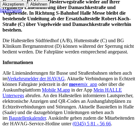
Gruppe, in Richtung Diesterwegstraße wieder auf ihrer
Akzeptieren
Ablehnen
regulären Linienführung über Damaschkestraße und
Impressum
Vogelweide. In Richtung S-Bahnhof Halle Messe bleibt die
bestehende Umleitung ab der Ersatzhaltestelle Robert-Koch-
Straße (C) über Vogelweide und Damaschkestraße weiterhin
bestehen.
Die Haltestellen Südfriedhof (A/B), Huttenstraße (C) und BG
Klinikum Bergmannstrost (D) können während der Sperrung nicht
bedient werden. Die Fahrpläne werden entsprechend angepasst.
Informationen
Alle Linienänderungen für Busse und Straßenbahnen stehen auch
im
Verkehrsmelder der HAVAG
. Aktuelle Verbindungen in Echtzeit
können Fahrgäste jederzeit in der
move
mix
_app
oder über die
Auskunftsplattform
Mobile M.app
in der App
Mein HALLE
Unterwegs
abrufen. An den Haltestellen informieren Lautsprecher,
elektronische Anzeigen und QR-Codes an Aushangfahrplänen zu
Echtzeitverbindungen und Störungen. Aktuelle Baustellen in Halle
(Saale) und die dazugehörigen Umleitungen stehen auch
im
Baustellenkalender
. Auskünfte geben zudem die Mitarbeitenden
der HAVAG-Service-Hotline unter
(0345) 5 81 - 56 66
.