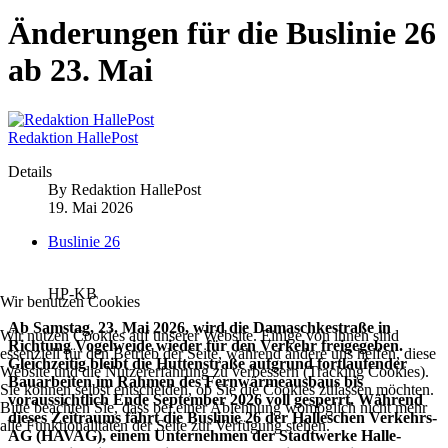
Änderungen für die Buslinie 26
ab 23. Mai
Redaktion HallePost
Details
By
Redaktion HallePost
19. Mai 2026
Buslinie 26
HP-KB
Wir benutzen Cookies
Ab Samstag, 23. Mai 2026, wird die Damaschkestraße in
Wir nutzen Cookies auf unserer Website. Einige von ihnen sind
Richtung Vogelweide wieder für den Verkehr freigegeben.
essenziell für den Betrieb der Seite, während andere uns helfen, diese
Gleichzeitig bleibt die Huttenstraße aufgrund fortlaufender
Website und die Nutzererfahrung zu verbessern (Tracking Cookies).
Bauarbeiten im Rahmen des Fernwärmeausbaus bis
Sie können selbst entscheiden, ob Sie die Cookies zulassen möchten.
voraussichtlich Ende September 2026 voll gesperrt. Während
Bitte beachten Sie, dass bei einer Ablehnung womöglich nicht mehr
dieses Zeitraums fährt die Buslinie 26 der Halleschen Verkehrs-
alle Funktionalitäten der Seite zur Verfügung stehen.
AG (HAVAG), einem Unternehmen der Stadtwerke Halle-