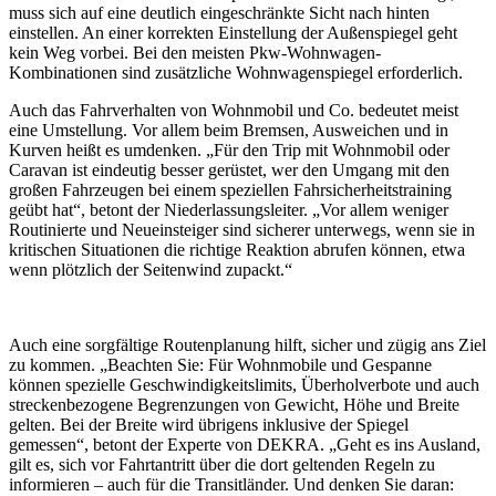
muss sich auf eine deutlich eingeschränkte Sicht nach hinten
einstellen. An einer korrekten Einstellung der Außenspiegel geht
kein Weg vorbei. Bei den meisten Pkw-Wohnwagen-
Kombinationen sind zusätzliche Wohnwagenspiegel erforderlich.
Auch das Fahrverhalten von Wohnmobil und Co. bedeutet meist
eine Umstellung. Vor allem beim Bremsen, Ausweichen und in
Kurven heißt es umdenken. „Für den Trip mit Wohnmobil oder
Caravan ist eindeutig besser gerüstet, wer den Umgang mit den
großen Fahrzeugen bei einem speziellen Fahrsicherheitstraining
geübt hat“, betont der Niederlassungsleiter. „Vor allem weniger
Routinierte und Neueinsteiger sind sicherer unterwegs, wenn sie in
kritischen Situationen die richtige Reaktion abrufen können, etwa
wenn plötzlich der Seitenwind zupackt.“
Auch eine sorgfältige Routenplanung hilft, sicher und zügig ans Ziel
zu kommen. „Beachten Sie: Für Wohnmobile und Gespanne
können spezielle Geschwindigkeitslimits, Überholverbote und auch
streckenbezogene Begrenzungen von Gewicht, Höhe und Breite
gelten. Bei der Breite wird übrigens inklusive der Spiegel
gemessen“, betont der Experte von DEKRA. „Geht es ins Ausland,
gilt es, sich vor Fahrtantritt über die dort geltenden Regeln zu
informieren – auch für die Transitländer. Und denken Sie daran: