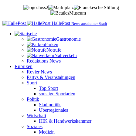
HallePost
News aus deiner Stadt
Gastronomie
Parken
Notrufe
Nahverkehr
Redaktions News
Rubriken
Revier News
Partys & Veranstaltungen
Sport
Top Sport
sonstige Sportarten
Politik
Stadtpolitik
Überregionales
Wirtschaft
IHK & Handwerkskammer
Soziales
Medizin