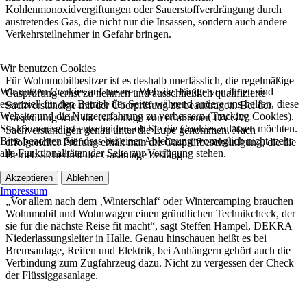
Kohlenmonoxidvergiftungen oder Sauerstoffverdrängung durch
austretendes Gas, die nicht nur die Insassen, sondern auch andere
Verkehrsteilnehmer in Gefahr bringen.
Wir benutzen Cookies
Für Wohnmobilbesitzer ist es deshalb unerlässlich, die regelmäßige
Wir nutzen Cookies auf unserer Website. Einige von ihnen sind
Gasprüfung ernst zu nehmen und ausschließlich qualifizierte
essenziell für den Betrieb der Seite, während andere uns helfen, diese
Sachverständige mit der Überprüfung zu beauftragen. Bei der
Website und die Nutzererfahrung zu verbessern (Tracking Cookies).
Gasprüfung wird die Gasanlage von erfahrenen DVGW-
Sie können selbst entscheiden, ob Sie die Cookies zulassen möchten.
Sachverständigen genau unter die Lupe genommen. Nach
Bitte beachten Sie, dass bei einer Ablehnung womöglich nicht mehr
erfolgreicher Prüfung erhält man die Gasprüfbescheinigung, die die
alle Funktionalitäten der Seite zur Verfügung stehen.
Betriebssicherheit der Gasanlage bestätigt.
Akzeptieren
Ablehnen
Impressum
„Vor allem nach dem ‚Winterschlaf‘ oder Wintercamping brauchen
Wohnmobil und Wohnwagen einen gründlichen Technikcheck, der
sie für die nächste Reise fit macht“, sagt Steffen Hampel, DEKRA
Niederlassungsleiter in Halle. Genau hinschauen heißt es bei
Bremsanlage, Reifen und Elektrik, bei Anhängern gehört auch die
Verbindung zum Zugfahrzeug dazu. Nicht zu vergessen der Check
der Flüssiggasanlage.