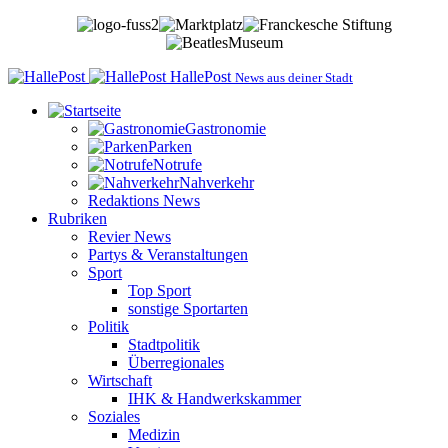
HallePost
News aus deiner Stadt
Gastronomie
Parken
Notrufe
Nahverkehr
Redaktions News
Rubriken
Revier News
Partys & Veranstaltungen
Sport
Top Sport
sonstige Sportarten
Politik
Stadtpolitik
Überregionales
Wirtschaft
IHK & Handwerkskammer
Soziales
Medizin