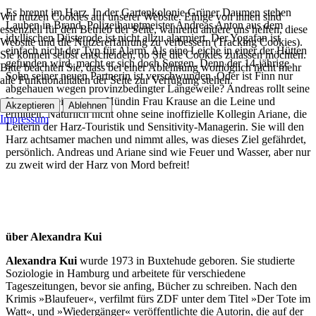
Es brennt im Harz. In der Gartenkolonie Grüner Daumen stehen
Wir nutzen Cookies auf unserer Website. Einige von ihnen sind
Lauben in Brand. Polizeihauptmeister Andreas Anton aus dem
essenziell für den Betrieb der Seite, während andere uns helfen, diese
idyllischen Düsterode ist nicht allzu alarmiert. Der Yogafan ist
Website und die Nutzererfahrung zu verbessern (Tracking Cookies).
einfach nicht der Typ für Alarm. Als eine Leiche in einer der Hütten
Sie können selbst entscheiden, ob Sie die Cookies zulassen möchten.
gefunden wird, macht er sich doch Sorgen. Denn der 14-jährige
Bitte beachten Sie, dass bei einer Ablehnung womöglich nicht mehr
Sohn seiner neuen Partnerin ist verschwunden. Oder ist Finn nur
alle Funktionalitäten der Seite zur Verfügung stehen.
abgehauen wegen provinzbedingter Langeweile? Andreas rollt seine
Yogamatte ein, nimmt Hündin Frau Krause an die Leine und
Akzeptieren
Ablehnen
ermittelt. Natürlich nicht ohne seine inoffizielle Kollegin Ariane, die
Impressum
Leiterin der Harz-Touristik und Sensitivity-Managerin. Sie will den
Harz achtsamer machen und nimmt alles, was dieses Ziel gefährdet,
persönlich. Andreas und Ariane sind wie Feuer und Wasser, aber nur
zu zweit wird der Harz von Mord befreit!
über Alexandra Kui
Alexandra Kui
wurde 1973 in Buxtehude geboren. Sie studierte
Soziologie in Hamburg und arbeitete für verschiedene
Tageszeitungen, bevor sie anfing, Bücher zu schreiben. Nach den
Krimis »Blaufeuer«, verfilmt fürs ZDF unter dem Titel »Der Tote im
Watt«, und »Wiedergänger« veröffentlichte die Autorin, die auf der