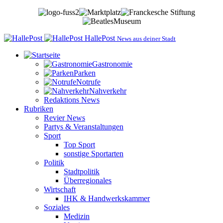
HallePost
News aus deiner Stadt
Gastronomie
Parken
Notrufe
Nahverkehr
Redaktions News
Rubriken
Revier News
Partys & Veranstaltungen
Sport
Top Sport
sonstige Sportarten
Politik
Stadtpolitik
Überregionales
Wirtschaft
IHK & Handwerkskammer
Soziales
Medizin