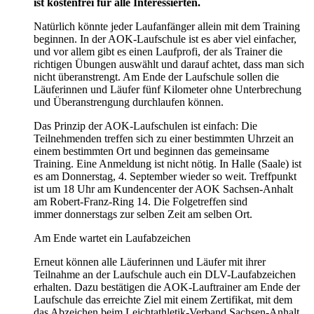
ist kostenfrei für alle Interessierten.
Natürlich könnte jeder Laufanfänger allein mit dem Training
beginnen. In der AOK-Laufschule ist es aber viel einfacher,
und vor allem gibt es einen Laufprofi, der als Trainer die
richtigen Übungen auswählt und darauf achtet, dass man sich
nicht überanstrengt. Am Ende der Laufschule sollen die
Läuferinnen und Läufer fünf Kilometer ohne Unterbrechung
und Überanstrengung durchlaufen können.
Das Prinzip der AOK-Laufschulen ist einfach: Die
Teilnehmenden treffen sich zu einer bestimmten Uhrzeit an
einem bestimmten Ort und beginnen das gemeinsame
Training. Eine Anmeldung ist nicht nötig. In Halle (Saale) ist
es am Donnerstag, 4. September wieder so weit. Treffpunkt
ist um 18 Uhr am Kundencenter der AOK Sachsen-Anhalt
am Robert-Franz-Ring 14. Die Folgetreffen sind
immer donnerstags zur selben Zeit am selben Ort.
Am Ende wartet ein Laufabzeichen
Erneut können alle Läuferinnen und Läufer mit ihrer
Teilnahme an der Laufschule auch ein DLV-Laufabzeichen
erhalten. Dazu bestätigen die AOK-Lauftrainer am Ende der
Laufschule das erreichte Ziel mit einem Zertifikat, mit dem
das Abzeichen beim Leichtathletik-Verband Sachsen-Anhalt