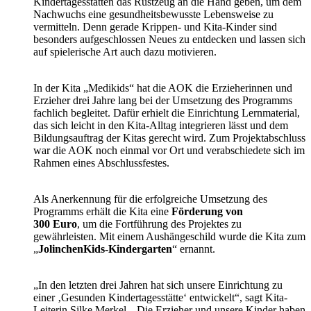
Kindertagesstätten das Rüstzeug an die Hand geben, um dem
Nachwuchs eine gesundheitsbewusste Lebensweise zu
vermitteln. Denn gerade Krippen- und Kita-Kinder sind
besonders aufgeschlossen Neues zu entdecken und lassen sich
auf spielerische Art auch dazu motivieren.
In der Kita „Medikids“ hat die AOK die Erzieherinnen und
Erzieher drei Jahre lang bei der Umsetzung des Programms
fachlich begleitet. Dafür erhielt die Einrichtung Lernmaterial,
das sich leicht in den Kita-Alltag integrieren lässt und dem
Bildungsauftrag der Kitas gerecht wird. Zum Projektabschluss
war die AOK noch einmal vor Ort und verabschiedete sich im
Rahmen eines Abschlussfestes.
Als Anerkennung für die erfolgreiche Umsetzung des
Programms erhält die Kita eine
Förderung von
300 Euro
, um die Fortführung des Projektes zu
gewährleisten. Mit einem Aushängeschild wurde die Kita zum
„
JolinchenKids-Kindergarten
“ ernannt.
„In den letzten drei Jahren hat sich unsere Einrichtung zu
einer ‚Gesunden Kindertagesstätte‘ entwickelt“, sagt Kita-
Leiterin Silke Merkel. „Die Erzieher und unsere Kinder haben