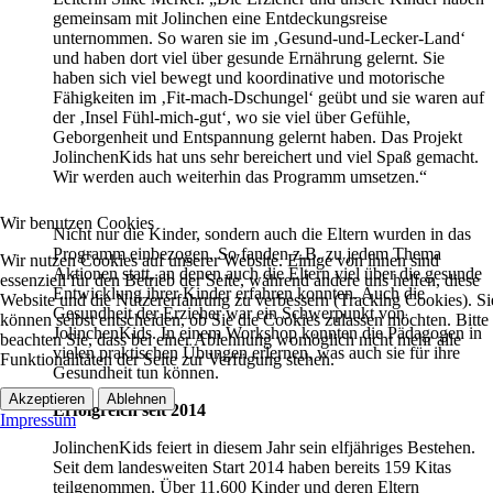
gemeinsam mit Jolinchen eine Entdeckungsreise
unternommen. So waren sie im ‚Gesund-und-Lecker-Land‘
und haben dort viel über gesunde Ernährung gelernt. Sie
haben sich viel bewegt und koordinative und motorische
Fähigkeiten im ‚Fit-mach-Dschungel‘ geübt und sie waren auf
der ‚Insel Fühl-mich-gut‘, wo sie viel über Gefühle,
Geborgenheit und Entspannung gelernt haben. Das Projekt
JolinchenKids hat uns sehr bereichert und viel Spaß gemacht.
Wir werden auch weiterhin das Programm umsetzen.“
Wir benutzen Cookies
Nicht nur die Kinder, sondern auch die Eltern wurden in das
Programm einbezogen. So fanden z.B. zu jedem Thema
Wir nutzen Cookies auf unserer Website. Einige von ihnen sind
Aktionen statt, an denen auch die Eltern viel über die gesunde
essenziell für den Betrieb der Seite, während andere uns helfen, diese
Entwicklung ihrer Kinder erfahren konnten. Auch die
Website und die Nutzererfahrung zu verbessern (Tracking Cookies). Si
Gesundheit der Erzieher war ein Schwerpunkt von
können selbst entscheiden, ob Sie die Cookies zulassen möchten. Bitte
JolinchenKids. In einem Workshop konnten die Pädagogen in
beachten Sie, dass bei einer Ablehnung womöglich nicht mehr alle
vielen praktischen Übungen erlernen, was auch sie für ihre
Funktionalitäten der Seite zur Verfügung stehen.
Gesundheit tun können.
Akzeptieren
Ablehnen
Erfolgreich seit 2014
Impressum
JolinchenKids feiert in diesem Jahr sein elfjähriges Bestehen.
Seit dem landesweiten Start 2014 haben bereits 159 Kitas
teilgenommen. Über 11.600 Kinder und deren Eltern