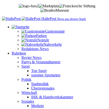
HallePost
News aus deiner Stadt
Gastronomie
Parken
Notrufe
Nahverkehr
Redaktions News
Rubriken
Revier News
Partys & Veranstaltungen
Sport
Top Sport
sonstige Sportarten
Politik
Stadtpolitik
Überregionales
Wirtschaft
IHK & Handwerkskammer
Soziales
Medizin