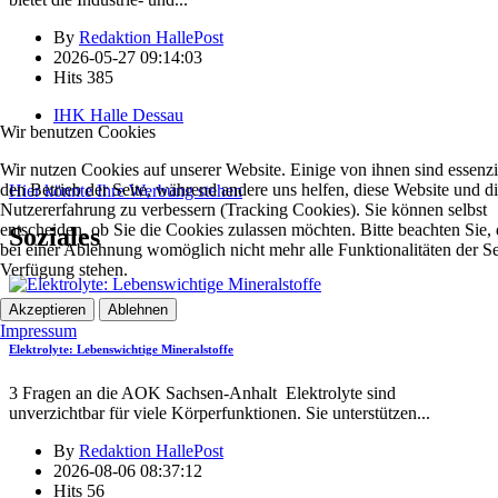
By
Redaktion HallePost
2026-05-27 09:14:03
Hits
385
IHK Halle Dessau
Wir benutzen Cookies
Wir nutzen Cookies auf unserer Website. Einige von ihnen sind essenzie
den Betrieb der Seite, während andere uns helfen, diese Website und d
Hier könnte Ihre Werbung stehen
Nutzererfahrung zu verbessern (Tracking Cookies). Sie können selbst
entscheiden, ob Sie die Cookies zulassen möchten. Bitte beachten Sie, 
Soziales
bei einer Ablehnung womöglich nicht mehr alle Funktionalitäten der Se
Verfügung stehen.
Soziales
Akzeptieren
Ablehnen
Impressum
Elektrolyte: Lebenswichtige Mineralstoffe
3 Fragen an die AOK Sachsen-Anhalt Elektrolyte sind
unverzichtbar für viele Körperfunktionen. Sie unterstützen
...
By
Redaktion HallePost
2026-08-06 08:37:12
Hits
56