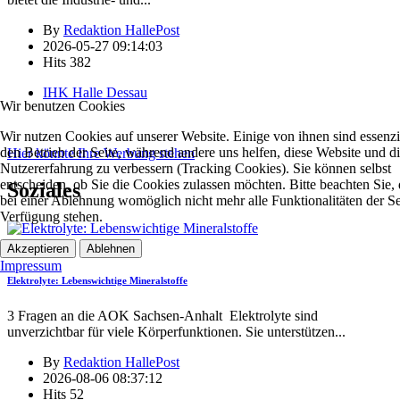
By
Redaktion HallePost
2026-05-27 09:14:03
Hits
382
IHK Halle Dessau
Wir benutzen Cookies
Wir nutzen Cookies auf unserer Website. Einige von ihnen sind essenzie
den Betrieb der Seite, während andere uns helfen, diese Website und d
Hier könnte Ihre Werbung stehen
Nutzererfahrung zu verbessern (Tracking Cookies). Sie können selbst
entscheiden, ob Sie die Cookies zulassen möchten. Bitte beachten Sie, 
Soziales
bei einer Ablehnung womöglich nicht mehr alle Funktionalitäten der Se
Verfügung stehen.
Soziales
Akzeptieren
Ablehnen
Impressum
Elektrolyte: Lebenswichtige Mineralstoffe
3 Fragen an die AOK Sachsen-Anhalt Elektrolyte sind
unverzichtbar für viele Körperfunktionen. Sie unterstützen
...
By
Redaktion HallePost
2026-08-06 08:37:12
Hits
52