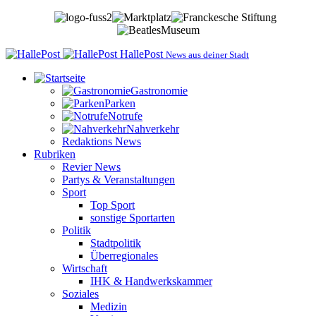
HallePost
News aus deiner Stadt
Gastronomie
Parken
Notrufe
Nahverkehr
Redaktions News
Rubriken
Revier News
Partys & Veranstaltungen
Sport
Top Sport
sonstige Sportarten
Politik
Stadtpolitik
Überregionales
Wirtschaft
IHK & Handwerkskammer
Soziales
Medizin