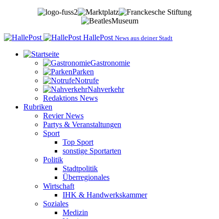
HallePost
News aus deiner Stadt
Gastronomie
Parken
Notrufe
Nahverkehr
Redaktions News
Rubriken
Revier News
Partys & Veranstaltungen
Sport
Top Sport
sonstige Sportarten
Politik
Stadtpolitik
Überregionales
Wirtschaft
IHK & Handwerkskammer
Soziales
Medizin