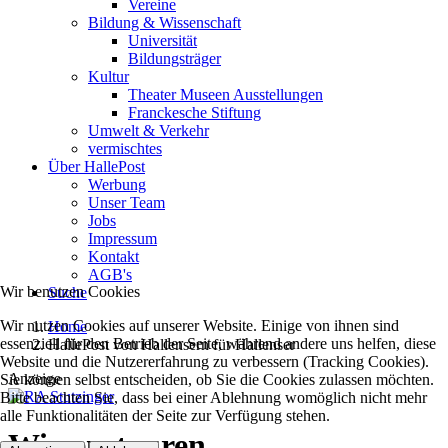
Vereine
Bildung & Wissenschaft
Universität
Bildungsträger
Kultur
Theater Museen Ausstellungen
Franckesche Stiftung
Umwelt & Verkehr
vermischtes
Über HallePost
Werbung
Unser Team
Jobs
Impressum
Kontakt
AGB's
Wir benutzen Cookies
Suche
Wir nutzen Cookies auf unserer Website. Einige von ihnen sind
Home
essenziell für den Betrieb der Seite, während andere uns helfen, diese
HallePost von Hallensern für Hallenser
Website und die Nutzererfahrung zu verbessern (Tracking Cookies).
Anzeige
Sie können selbst entscheiden, ob Sie die Cookies zulassen möchten.
Bitte beachten Sie, dass bei einer Ablehnung womöglich nicht mehr
alle Funktionalitäten der Seite zur Verfügung stehen.
Wissenstouren